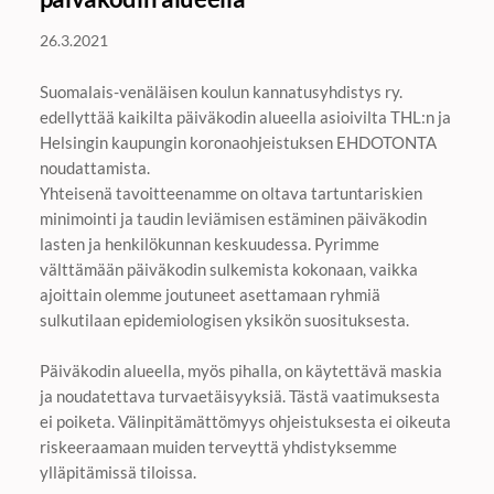
26.3.2021
Suomalais-venäläisen koulun kannatusyhdistys ry.
edellyttää kaikilta päiväkodin alueella asioivilta THL:n ja
Helsingin kaupungin koronaohjeistuksen EHDOTONTA
noudattamista.
Yhteisenä tavoitteenamme on oltava tartuntariskien
minimointi ja taudin leviämisen estäminen päiväkodin
lasten ja henkilökunnan keskuudessa. Pyrimme
välttämään päiväkodin sulkemista kokonaan, vaikka
ajoittain olemme joutuneet asettamaan ryhmiä
sulkutilaan epidemiologisen yksikön suosituksesta.
Päiväkodin alueella, myös pihalla, on käytettävä maskia
ja noudatettava turvaetäisyyksiä. Tästä vaatimuksesta
ei poiketa. Välinpitämättömyys ohjeistuksesta ei oikeuta
riskeeraamaan muiden terveyttä yhdistyksemme
ylläpitämissä tiloissa.