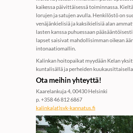
kaikessa päivittäisessä toiminnassa. Kieltä
lorujen ja satujen avulla. Henkilöstö on su
venäjänkielisiä ja kaksikielisiä alan ammat
lasten kanssa puhuessaan pääsääntöisesti 
lapset saisivat mahdollisimman oikean ään
intonaatiomallin.
Kalinkan hoitopaikat myydään Kelan yksity
kuntalisällä ja perheiden kuukausittaisell
Ota meihin yhteyttä!
Kaarelankuja 4, 00430 Helsinki
p. +358 46 812 6867
kalinka(at)svk-kannatus.fi