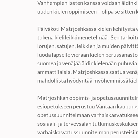
Vanhempien lasten kanssa voidaan äidinkiel
uuden kielen oppimiseen – olipa se sitten 
Päiväkoti Matrjoshkassa kielen kehitystä 
tukena kielileikkimenetelmää. Sen tarkoit
lorujen, satujen, leikkien ja muiden päivit
luoda lapselle vieraan kielen perussanasto
suomea ja venäjää äidinkielenään puhuvia
ammattilaisia. Matrjoshkassa saatua venäj
mahdollista hyödyntää myöhemmissä kiel
Matrjoshkan oppimis- ja opetussuunnitel
esiopetukseen perustuu Vantaan kaupungi
opetussuunnitelmaan varhaiskasvatuksee
sosiaali- ja terveysalan tutkimuskeskukse
varhaiskasvatussuunnitelman perusteisiin