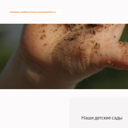
Siirry
SVK:n kannatusyhdistys ry
sivun
sisältöön
Наши детские сады