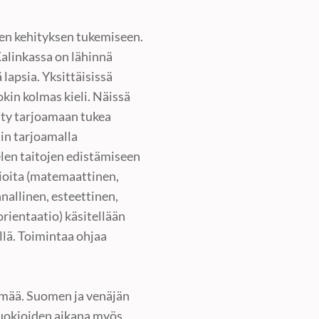
en kehityksen tukemiseen.
alinkassa on lähinnä
 lapsia. Yksittäisissä
okin kolmas kieli. Näissä
sty tarjoamaan tukea
in tarjoamalla
elen taitojen edistämiseen
tioita (matemaattinen,
nallinen, esteettinen,
rientaatio) käsitellään
llä. Toimintaa ohjaa
lmää. Suomen ja venäjän
tuokioiden aikana myös