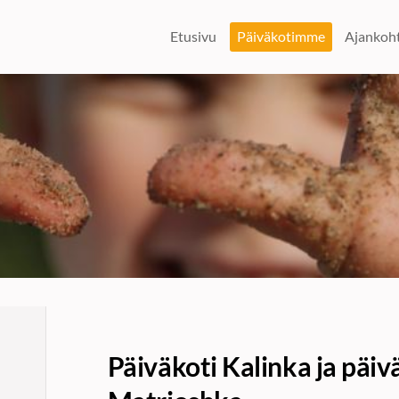
Etusivu
Päiväkotimme
Ajankoht
Päiväkoti Kalinka ja päiv