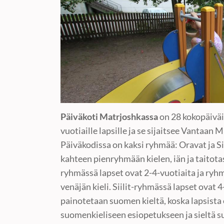
Päiväkoti Matrjoshkassa
on 28 kokopäiväi
vuotiaille lapsille ja se sijaitsee Vantaan 
Päiväkodissa on kaksi ryhmää: Oravat ja Si
kahteen pienryhmään kielen, iän ja taitot
ryhmässä lapset ovat 2-4-vuotiaita ja r
venäjän kieli. Siilit-ryhmässä lapset ovat 
painotetaan suomen kieltä, koska lapsist
suomenkieliseen esiopetukseen ja sieltä 