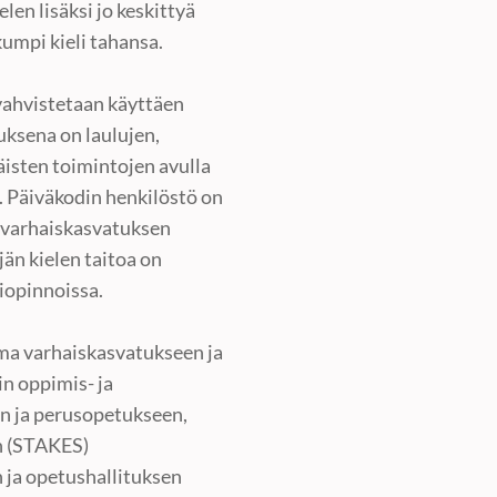
en lisäksi jo keskittyä
kumpi kieli tahansa.
vahvistetaan käyttäen
uksena on laulujen,
täisten toimintojen avulla
. Päiväkodin henkilöstö on
 varhaiskasvatuksen
än kielen taitoa on
iopinnoissa.
ma varhaiskasvatukseen ja
n oppimis- ja
n ja perusopetukseen,
n (STAKES)
 ja opetushallituksen