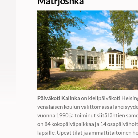
Matrjoshka
Päiväkoti Kalinka
on kielipäiväkoti Helsi
venäläisen koulun välittömässä läheisyyde
vuonna 1990 ja toiminut siitä lähtien samo
on 84 kokopäiväpaikkaa ja 14 osapäivähoi
lapsille. Upeat tilat ja ammattitaitoinen 