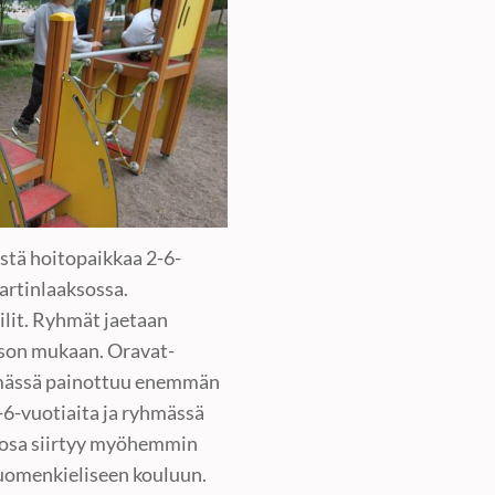
stä hoitopaikkaa 2-6-
Martinlaaksossa.
ilit. Ryhmät jaetaan
ason mukaan. Oravat-
yhmässä painottuu enemmän
4-6-vuotiaita ja ryhmässä
a osa siirtyy myöhemmin
suomenkieliseen kouluun.