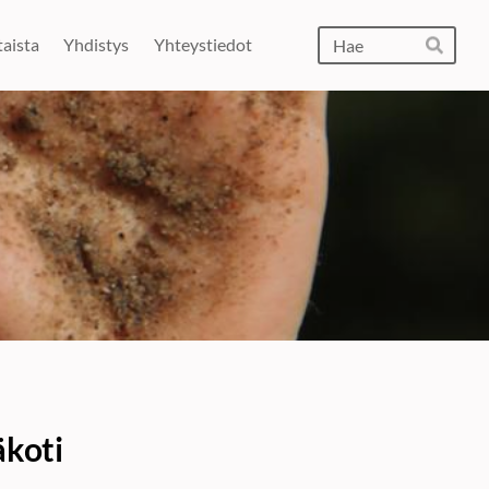
Hak
aista
Yhdistys
Yhteystiedot
Hae
äkoti