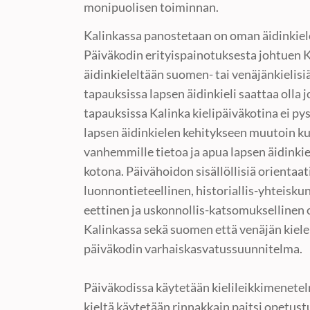
monipuolisen toiminnan.
Kalinkassa panostetaan on oman äidinkiel
Päiväkodin erityispainotuksesta johtuen K
äidinkieleltään suomen- tai venäjänkielisiä
tapauksissa lapsen äidinkieli saattaa olla j
tapauksissa Kalinka kielipäiväkotina ei py
lapsen äidinkielen kehitykseen muutoin ku
vanhemmille tietoa ja apua lapsen äidinki
kotona. Päivähoidon sisällöllisiä orientaa
luonnontieteellinen, historiallis-yhteiskun
eettinen ja uskonnollis-katsomuksellinen o
Kalinkassa sekä suomen että venäjän kiele
päiväkodin varhaiskasvatussuunnitelma.
Päiväkodissa käytetään kielileikkimenete
kieltä käytetään rinnakkain paitsi opetus