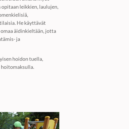
 opitaan leikkien, laulujen,
omenkielisiä,
tilaisia. He käyttävät
omaa äidinkieltään, jotta
tämis- ja
isen hoidon tuella,
a hoitomaksulla.