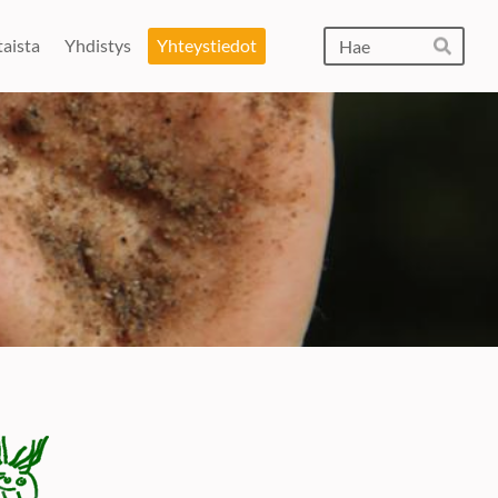
Hak
aista
Yhdistys
Yhteystiedot
Hae