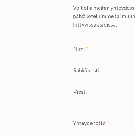
Voit olla meihin yhteydessä
päiväkoteihimme tai muu
liittyvissä asioissa.
Nimi
*
Sähköposti
Viesti
Yhteydenotto
*