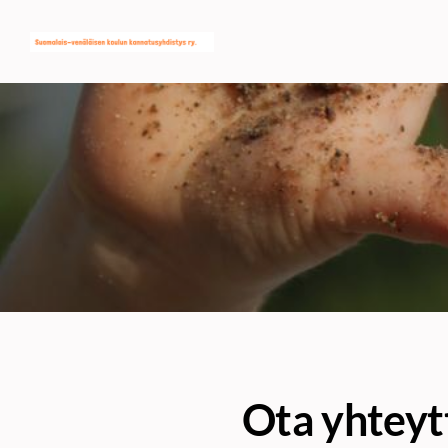
Siirry
SVK:n kannatusyhdistys ry
sivun
sisältöön
Ota yhteyt