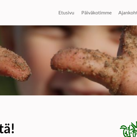
Etusivu
Päiväkotimme
Ajankoht
tä!