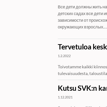
Все дети должны жить на
детских садах все дети и
зависимости от происхо
окружающих взрослых.
Tervetuloa kes
1.2.2022
Toivotamme kaikki kiinnos
tulevaisuudesta, taloustil
Kutsu SVK:n ka
1.12.2021