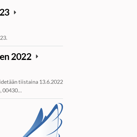
023
23.
een 2022
detään tiistaina 13.6.2022
 4, 00430…