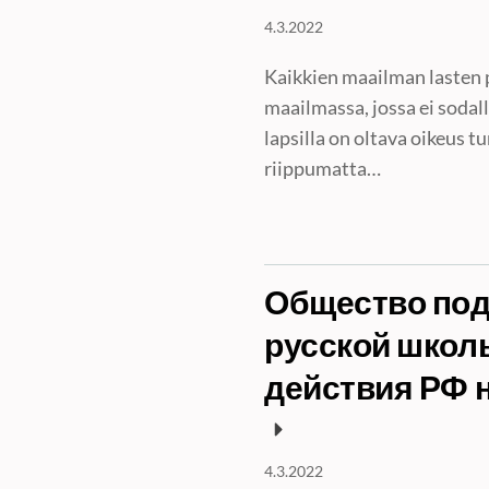
4.3.2022
Kaikkien maailman lasten 
maailmassa, jossa ei sodal
lapsilla on oltava oikeus t
riippumatta…
Общество под
русской школ
действия РФ 
4.3.2022