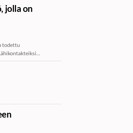
 jolla on
n todettu
 Lähikontakteiksi…
een