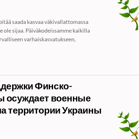
pitää saada kasvaa väkivallattomassa
le ole sijaa. Päiväkodeissamme kaikilla
urvalliseen varhaiskasvatukseen,
держки Финско-
ы осуждает военные
на территории Украины