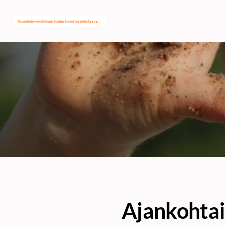
Siirry
SVK:n kannatusyhdistys ry
sivun
sisältöön
Ajankohtai