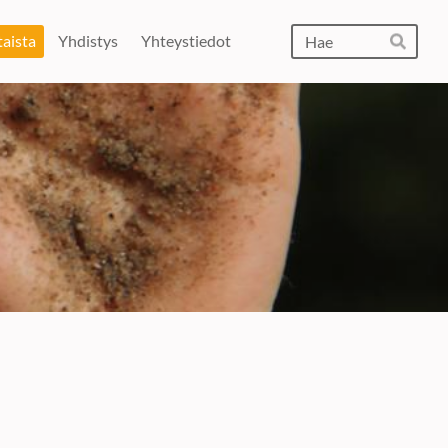
Hak
aista
Yhdistys
Yhteystiedot
Hae