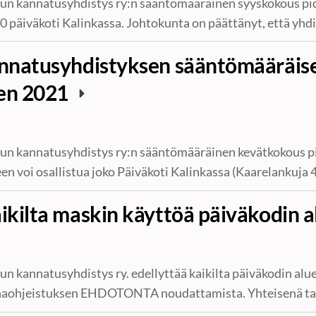
un kannatusyhdistys ry:n sääntömääräinen syyskokous pi
0 päiväkoti Kalinkassa. Johtokunta on päättänyt, että yh
nnatusyhdistyksen sääntömääräis
en 2021
un kannatusyhdistys ry:n sääntömääräinen kevätkokous pi
en voi osallistua joko Päiväkoti Kalinkassa (Kaarelankuja
kilta maskin käyttöä päiväkodin a
n kannatusyhdistys ry. edellyttää kaikilta päiväkodin aluee
onaohjeistuksen EHDOTONTA noudattamista. Yhteisenä 