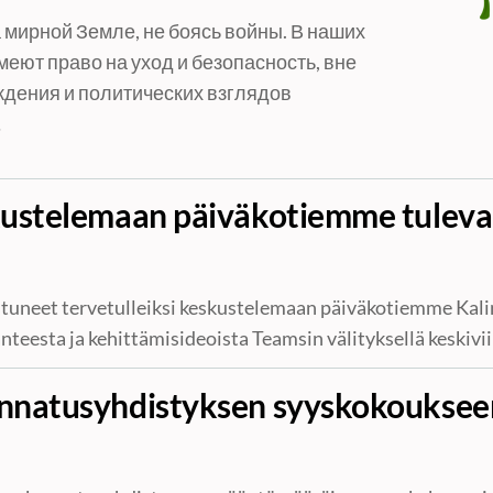
 мирной Земле, не боясь войны. В наших
меют право на уход и безопасность, вне
ждения и политических взглядов
…
kustelemaan päiväkotiemme tulev
tuneet tervetulleiksi keskustelemaan päiväkotiemme Kal
anteesta ja kehittämisideoista Teamsin välityksellä keskivi
nnatusyhdistyksen syyskokoukse