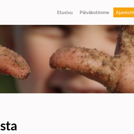
Etusivu
Päiväkotimme
Ajankoht
sta