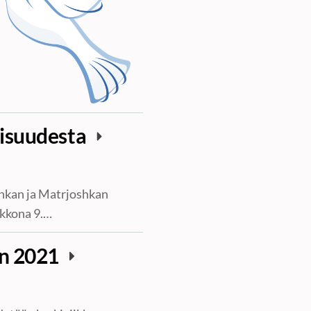
aisuudesta
inkan ja Matrjoshkan
ikkona 9.…
en 2021