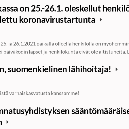
assa on 25.-26.1. oleskellut henkilö,
ttu koronavirustartunta
a 25. ja 26.1.2021 paikalla olleella henkilöllä on myöhemmi
i päiväkodin lapset ja henkilökunta eivät ole altistuneita.
in, suomenkielinen lähihoitaja!
listä varhaiskasvatusta kanssamme!
nnatusyhdistyksen sääntömääräis
n