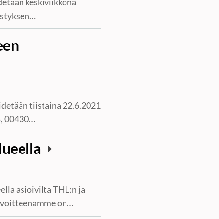
detään keskiviikkona
distyksen…
een
detään tiistaina 22.6.2021
 4, 00430…
lueella
lla asioivilta THL:n ja
tavoitteenamme on…