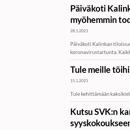
Päiväkoti Kalink
myöhemmin tode
28.1.2021
Päiväkoti Kalinkan tiloiss
koronavirustartunta. Kaikk
Tule meille töih
15.1.2021
Tule kehittämään kaksikie
Kutsu SVK:n ka
syyskokouksee