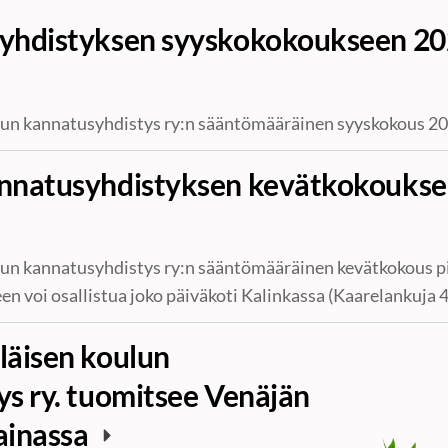
yhdistyksen syyskokokoukseen 2
lun kannatusyhdistys ry:n sääntömääräinen syyskokous 20
nnatusyhdistyksen kevätkokouks
un kannatusyhdistys ry:n sääntömääräinen kevätkokous pi
en voi osallistua joko päiväkoti Kalinkassa (Kaarelankuja
läisen koulun
s ry. tuomitsee Venäjän
ainassa