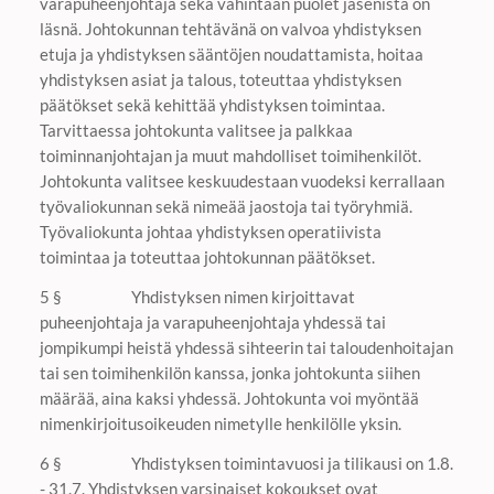
varapuheenjohtaja sekä vähintään puolet jäsenistä on
läsnä. Johtokunnan tehtävänä on valvoa yhdistyksen
etuja ja yhdistyksen sääntöjen noudattamista, hoitaa
yhdistyksen asiat ja talous, toteuttaa yhdistyksen
päätökset sekä kehittää yhdistyksen toimintaa.
Tarvittaessa johtokunta valitsee ja palkkaa
toiminnanjohtajan ja muut mahdolliset toimihenkilöt.
Johtokunta valitsee keskuudestaan vuodeksi kerrallaan
työvaliokunnan sekä nimeää jaostoja tai työryhmiä.
Työvaliokunta johtaa yhdistyksen operatiivista
toimintaa ja toteuttaa johtokunnan päätökset.
5 § Yhdistyksen nimen kirjoittavat
puheenjohtaja ja varapuheenjohtaja yhdessä tai
jompikumpi heistä yhdessä sihteerin tai taloudenhoitajan
tai sen toimihenkilön kanssa, jonka johtokunta siihen
määrää, aina kaksi yhdessä. Johtokunta voi myöntää
nimenkirjoitusoikeuden nimetylle henkilölle yksin.
6 § Yhdistyksen toimintavuosi ja tilikausi on 1.8.
- 31.7. Yhdistyksen varsinaiset kokoukset ovat