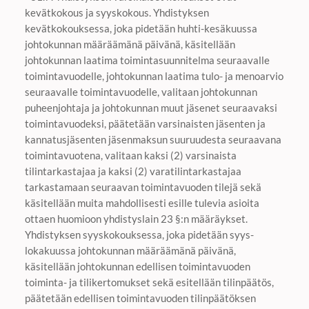
kevätkokous ja syyskokous. Yhdistyksen
kevätkokouksessa, joka pidetään huhti-kesäkuussa
johtokunnan määräämänä päivänä, käsitellään
johtokunnan laatima toimintasuunnitelma seuraavalle
toimintavuodelle, johtokunnan laatima tulo- ja menoarvio
seuraavalle toimintavuodelle, valitaan johtokunnan
puheenjohtaja ja johtokunnan muut jäsenet seuraavaksi
toimintavuodeksi, päätetään varsinaisten jäsenten ja
kannatusjäsenten jäsenmaksun suuruudesta seuraavana
toimintavuotena, valitaan kaksi (2) varsinaista
tilintarkastajaa ja kaksi (2) varatilintarkastajaa
tarkastamaan seuraavan toimintavuoden tilejä sekä
käsitellään muita mahdollisesti esille tulevia asioita
ottaen huomioon yhdistyslain 23 §:n määräykset.
Yhdistyksen syyskokouksessa, joka pidetään syys-
lokakuussa johtokunnan määräämänä päivänä,
käsitellään johtokunnan edellisen toimintavuoden
toiminta- ja tilikertomukset sekä esitellään tilinpäätös,
päätetään edellisen toimintavuoden tilinpäätöksen