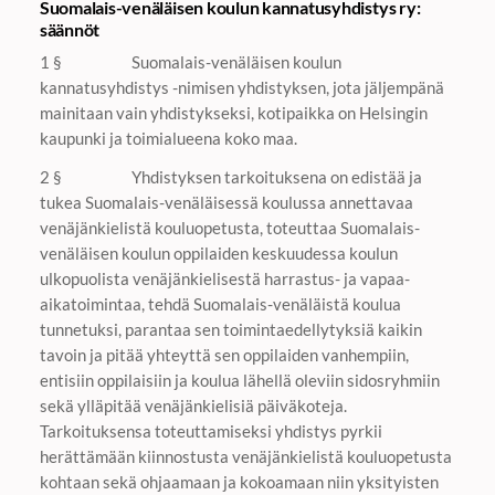
Suomalais-venäläisen koulun kannatusyhdistys ry:
säännöt
1 § Suomalais-venäläisen koulun
kannatusyhdistys -nimisen yhdistyksen, jota jäljempänä
mainitaan vain yhdistykseksi, kotipaikka on Helsingin
kaupunki ja toimialueena koko maa.
2 § Yhdistyksen tarkoituksena on edistää ja
tukea Suomalais-venäläisessä koulussa annettavaa
venäjänkielistä kouluopetusta, toteuttaa Suomalais-
venäläisen koulun oppilaiden keskuudessa koulun
ulkopuolista venäjänkielisestä harrastus- ja vapaa-
aikatoimintaa, tehdä Suomalais-venäläistä koulua
tunnetuksi, parantaa sen toimintaedellytyksiä kaikin
tavoin ja pitää yhteyttä sen oppilaiden vanhempiin,
entisiin oppilaisiin ja koulua lähellä oleviin sidosryhmiin
sekä ylläpitää venäjänkielisiä päiväkoteja.
Tarkoituksensa toteuttamiseksi yhdistys pyrkii
herättämään kiinnostusta venäjänkielistä kouluopetusta
kohtaan sekä ohjaamaan ja kokoamaan niin yksityisten