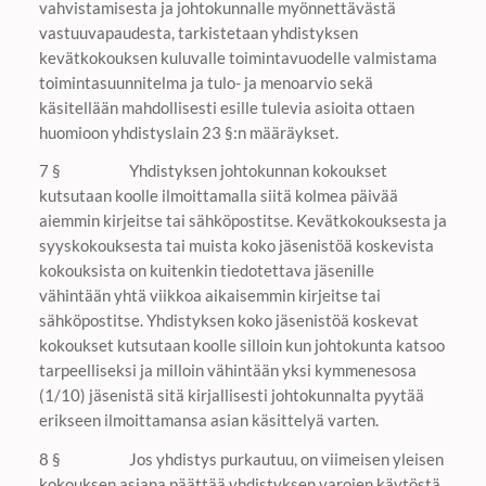
vahvistamisesta ja johtokunnalle myönnettävästä
vastuuvapaudesta, tarkistetaan yhdistyksen
kevätkokouksen kuluvalle toimintavuodelle valmistama
toimintasuunnitelma ja tulo- ja menoarvio sekä
käsitellään mahdollisesti esille tulevia asioita ottaen
huomioon yhdistyslain 23 §:n määräykset.
7 § Yhdistyksen johtokunnan kokoukset
kutsutaan koolle ilmoittamalla siitä kolmea päivää
aiemmin kirjeitse tai sähköpostitse. Kevätkokouksesta ja
syyskokouksesta tai muista koko jäsenistöä koskevista
kokouksista on kuitenkin tiedotettava jäsenille
vähintään yhtä viikkoa aikaisemmin kirjeitse tai
sähköpostitse. Yhdistyksen koko jäsenistöä koskevat
kokoukset kutsutaan koolle silloin kun johtokunta katsoo
tarpeelliseksi ja milloin vähintään yksi kymmenesosa
(1/10) jäsenistä sitä kirjallisesti johtokunnalta pyytää
erikseen ilmoittamansa asian käsittelyä varten.
8 § Jos yhdistys purkautuu, on viimeisen yleisen
kokouksen asiana päättää yhdistyksen varojen käytöstä