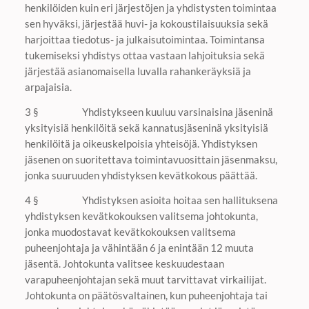
henkilöiden kuin eri järjestöjen ja yhdistysten toimintaa
sen hyväksi, järjestää huvi- ja kokoustilaisuuksia sekä
harjoittaa tiedotus- ja julkaisutoimintaa. Toimintansa
tukemiseksi yhdistys ottaa vastaan lahjoituksia sekä
järjestää asianomaisella luvalla rahankeräyksiä ja
arpajaisia.
3 § Yhdistykseen kuuluu varsinaisina jäseninä
yksityisiä henkilöitä sekä kannatusjäseninä yksityisiä
henkilöitä ja oikeuskelpoisia yhteisöjä. Yhdistyksen
jäsenen on suoritettava toimintavuosittain jäsenmaksu,
jonka suuruuden yhdistyksen kevätkokous päättää.
4 § Yhdistyksen asioita hoitaa sen hallituksena
yhdistyksen kevätkokouksen valitsema johtokunta,
jonka muodostavat kevätkokouksen valitsema
puheenjohtaja ja vähintään 6 ja enintään 12 muuta
jäsentä. Johtokunta valitsee keskuudestaan
varapuheenjohtajan sekä muut tarvittavat virkailijat.
Johtokunta on päätösvaltainen, kun puheenjohtaja tai